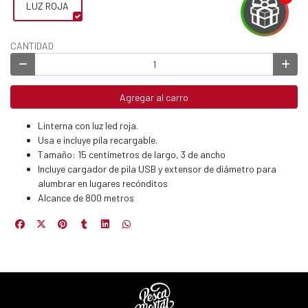
LUZ ROJA
CANTIDAD
EGA
Y
Agregar al carro
NA!
Linterna con luz led roja.
Usa e incluye pila recargable.
u correo y
Tamaño: 15 centímetros de largo, 3 de ancho
ipa por
s premios
Incluye cargador de pila USB y extensor de diámetro para
alumbrar en lugares recónditos
Alcance de 800 metros
JUGAR
fined