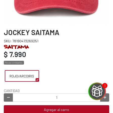
JOCKEY SAITAMA
SKU: 78190473269251
$ 7.990
Pocas Unidades.
ROJO/ARCOIRIS
CANTIDAD
EGA
Agregar al carro