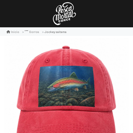
Jockey saitama
Inicio
Gorros