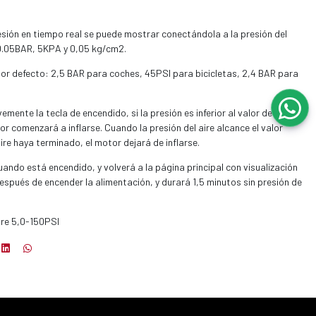
presión en tiempo real se puede mostrar conectándola a la presión del
, 0.05BAR, 5KPA y 0,05 kg/cm2.
por defecto: 2,5 BAR para coches, 45PSI para bicicletas, 2,4 BAR para
emente la tecla de encendido, si la presión es inferior al valor de
or comenzará a inflarse. Cuando la presión del aire alcance el valor
ire haya terminado, el motor dejará de inflarse.
ando está encendido, y volverá a la página principal con visualización
pués de encender la alimentación, y durará 1,5 minutos sin presión de
ire 5,0-150PSI