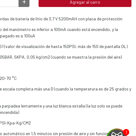
Agregar al carro
erdas de batería de litio de 3,7 V 5200mAH con placa de protección
ajo del manómetro es inferior a 100mA cuando está encendido, y la
apagado es ≤ 100uA
1 (valor de visualización de hasta 150PSI, más de 150 de pantalla OL)
0.05BAR, 5KPA, 0,05 kg/cm2 (cuando se muestra la presión del aire)
-20-70 °C
de escala completa más una D (cuando la temperatura es de 25 grados y
a parpadea lentamente y una luz blanca estalla (la luz solo se puede
encendida)
R-PSI-Kpa-Kg/CM2
utomático en 1,5 minutos sin presión de aire y sin funcionamiento