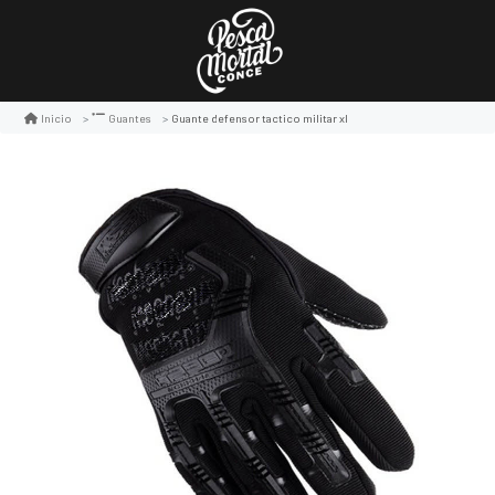
Guante defensor tactico militar xl
Inicio
Guantes