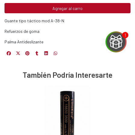
Agregar al carro
Guante tipo táctico mod A-38-N
Refuerzos de goma
Palma Antideslizante
EGA
También Podría Interesarte
Y
NA!
u correo y
ipa por
s premios
JUGAR