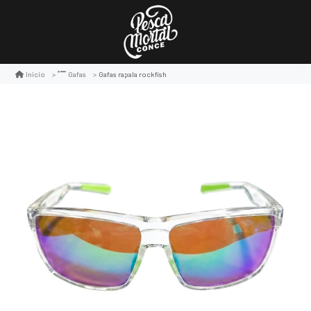
Gafas rapala rockfish
Inicio
Gafas