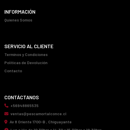
INFORMACIÓN
Quienes Somos
SERVICIO AL CLIENTE
Terminos y Condiciones
Políticas de Devolución
Contacto
CONTÁCTANOS
+56948865535
ventas@pescamortalconce.cl
Av 8 Oriente 1700-B , Chiguayante
Lun a Vie de 10:30hrs a 14:30 y 15:30hrs a 19:30hrs