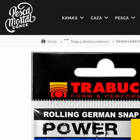
KAYAKS
CAZA
PESCA
Destorcedor t
Inicio
Snap y destorcedores