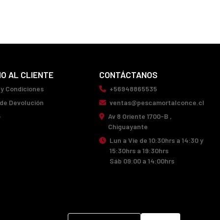
IO AL CLIENTE
CONTÁCTANOS
 y Condiciones
+56948865535
 de Devolución
ventas@pescamortalconce.cl
o
Av 8 Oriente 1700-B ,
Chiguayante
Lun a Vie de 10:30hrs a 14:30 y
15:30hrs a 19:30hrs
Sáb 09:00 a 14:00hrs