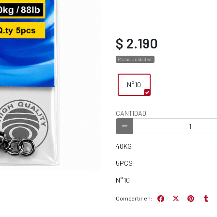
$ 2.190
Pocas Unidades.
N°10
CANTIDAD
40KG
5PCS
N°10
Compartir en: