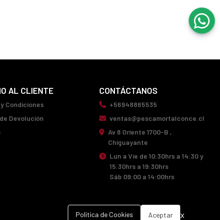
IO AL CLIENTE
CONTÁCTANOS
 y Condiciones
+56948865535
 de Devolución
ventas@pescamortalconce.cl
o
Av 8 Oriente 1700-B ,
Chiguayante
Lun a Vie de 10:30hrs a 14:30 y
15:30hrs a 19:30hrs
Sáb 09:00 a 14:00hrs
x
Política de Cookies
Aceptar