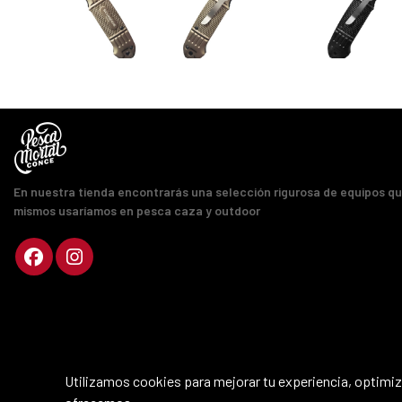
En nuestra tienda encontrarás una selección rigurosa de equipos q
mismos usaríamos en pesca caza y outdoor
Utilizamos cookies para mejorar tu experiencia, optimiza