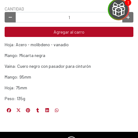
CANTIDAD
EGA
Agregar al carro
Y
Hoja: Acero - molibdeno - vanadio
NA!
Mango: Micarta negra
Vaina: Cuero negro con pasador para cinturón
u correo y
ipa por
Mango: 95mm
s premios
Hoja: 75mm
JUGAR
Peso: 135g
fined