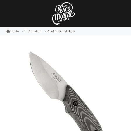
Cuchillo muela ibex
Inicio
Cuchillos