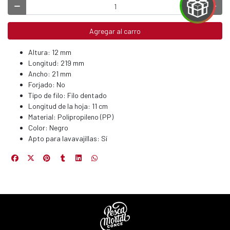
Agregar al carro
EGA
Altura: 12 mm
Y
Longitud: 219 mm
Ancho: 21 mm
NA!
Forjado: No
Tipo de filo: Filo dentado
u correo y
Longitud de la hoja: 11 cm
ipa por
Material: Polipropileno (PP)
s premios
Color: Negro
Apto para lavavajillas: Sí
JUGAR
fined