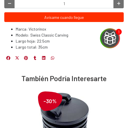
Avísame cuando llegue
Marca: Victorinox
Modelo: Swiss Classic Carving
Largo hoja: 22.5cm
Largo total: 35cm
EGA
Y
También Podría Interesarte
NA!
-30%
u correo y
ipa por
s premios
JUGAR