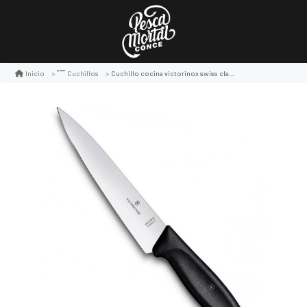
Cuchillo cocina victorinox swiss classic carving
Inicio
Cuchillos