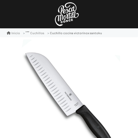
Cuchillo cocina victorinox santoku
Inicio
Cuchillos