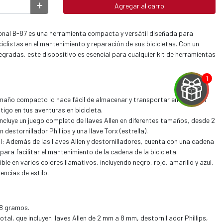
Agregar al carro
ional B-87 es una herramienta compacta y versátil diseñada para
iclistas en el mantenimiento y reparación de sus bicicletas. Con un
tegradas, este dispositivo es esencial para cualquier kit de herramientas
maño compacto lo hace fácil de almacenar y transportar en cualquier
ntigo en tus aventuras en bicicleta.
Incluye un juego completo de llaves Allen en diferentes tamaños, desde 2
estornillador Phillips y una llave Torx (estrella).
l: Además de las llaves Allen y destornilladores, cuenta con una cadena
ara facilitar el mantenimiento de la cadena de la bicicleta.
ble en varios colores llamativos, incluyendo negro, rojo, amarillo y azul,
encias de estilo.
8 gramos.
otal, que incluyen llaves Allen de 2 mm a 8 mm, destornillador Phillips,