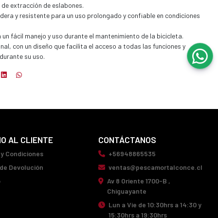
 de extracción de eslabones.
dera y resistente para un uso prolongado y confiable en condiciones
un fácil manejo y uso durante el mantenimiento de la bicicleta.
al, con un diseño que facilita el acceso a todas las funciones y
durante su uso.
IO AL CLIENTE
CONTÁCTANOS
 y Condiciones
+56948865535
 de Devolución
ventas@pescamortalconce.cl
o
Av 8 Oriente 1700-B ,
Chiguayante
Lun a Vie de 10:30hrs a 14:30 y
15:30hrs a 19:30hrs