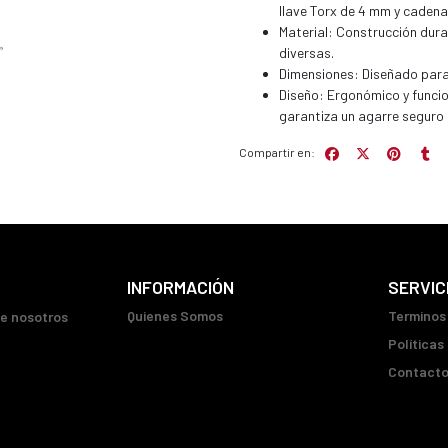
llave Torx de 4 mm y cadena
Material: Construcción dura
diversas.
Dimensiones: Diseñado para 
Diseño: Ergonómico y funcion
garantiza un agarre seguro 
Compartir en:
INFORMACIÓN
SERVIC
Quienes Somos
Terminos
ue nosotros
Políticas
Contact