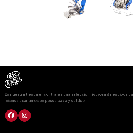
En nuestra tienda encontrarás una selección rigurosa de equipos q
mismos usaríamos en pesca caza y outdoor