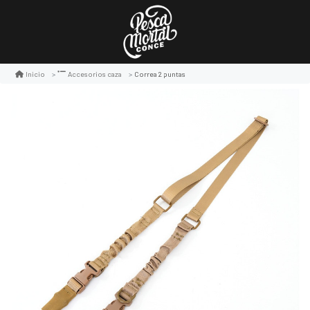
Correa 2 puntas
Inicio
Accesorios caza