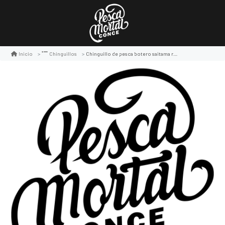
Chinguillo de pesca botero saitama red silicona
Inicio
Chinguillos