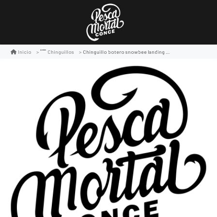
Chinguillo botero snowbee landing net
Inicio
Chinguillos