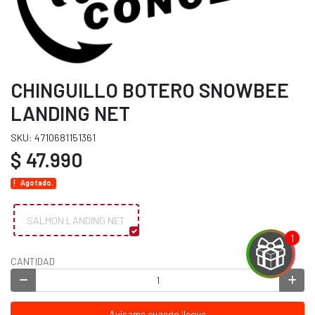
CHINGUILLO BOTERO SNOWBEE
LANDING NET
SKU: 4710681151361
$ 47.990
Agotado.
SALMON LANDING NET
CANTIDAD
EGA
Avísame cuando llegue