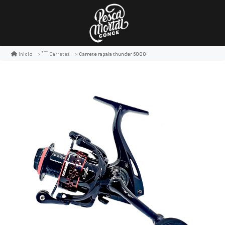
Carrete rapala thunder 6000
Inicio
Carretes