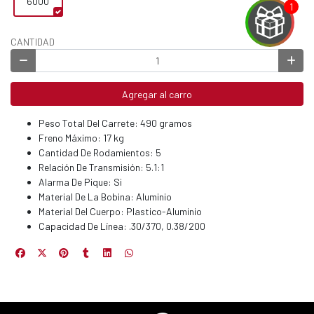
6000
CANTIDAD
EGA
Agregar al carro
Y
Peso Total Del Carrete: 490 gramos
NA!
Freno Máximo: 17 kg
Cantidad De Rodamientos: 5
u correo y
Relación De Transmisión: 5.1:1
ipa por
Alarma De Pique: Si
s premios
Material De La Bobina: Aluminio
Material Del Cuerpo: Plastico-Aluminio
JUGAR
Capacidad De Línea: .30/370, 0.38/200
fined