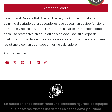
Agregar al carro
EGA
Descubre el Carrete Kali Kunnan Herculy Ivy 410, un modelo de
Y
spinning diseñado para pescadores que buscan un equipo funcional,
confiable y accesible, ideal tanto para iniciarse en la pesca como
NA!
para uso recreativo en agua dulce o salada. Con su cuerpo de
grafito y bobina de aluminio, este carrete combina ligereza y buena
u correo y
resistencia con un bobinado uniforme y duradero.
ipa por
s premios
4 Rodamientos
JUGAR
fined
En nuestra tienda encontrarás una selección rigurosa de equipos
que nosotros mismos usaríamos en pesca caza y outdoor