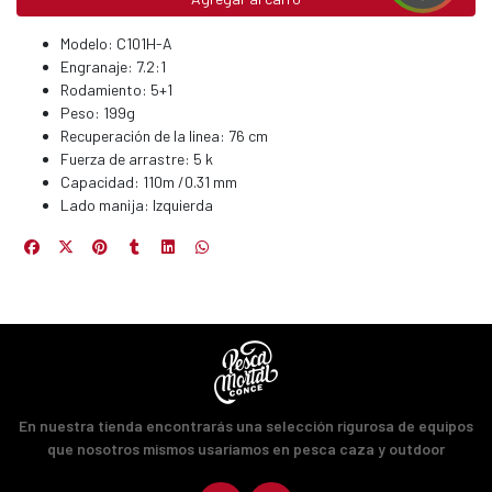
EGA
Modelo: C101H-A
Engranaje: 7.2:1
Y
Rodamiento: 5+1
Peso: 199g
NA!
Recuperación de la linea: 76 cm
Fuerza de arrastre: 5 k
u correo y
Capacidad: 110m /0.31 mm
ipa por
Lado manija: Izquierda
s premios
JUGAR
fined
En nuestra tienda encontrarás una selección rigurosa de equipos
que nosotros mismos usaríamos en pesca caza y outdoor