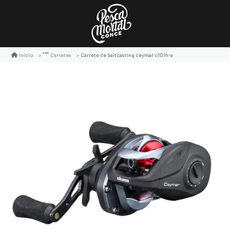
Carrete de baitcasting ceymar c101h-a
Inicio
Carretes