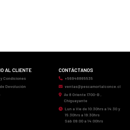
IO AL CLIENTE
CONTÁCTANOS
 y Condiciones
+56948865535
 de Devolución
ventas@pescamortalconce.cl
o
Av 8 Oriente 1700-B ,
Chiguayante
Lun a Vie de 10:30hrs a 14:30 y
15:30hrs a 19:30hrs
Sáb 09:00 a 14:00hrs