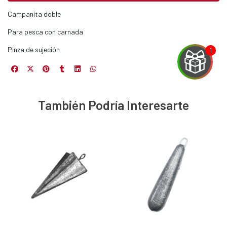
Campanita doble
Para pesca con carnada
Pinza de sujeción
También Podría Interesarte
EGA
Y
NA!
u correo y
ipa por
s premios
JUGAR