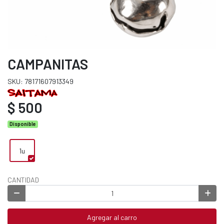
CAMPANITAS
SKU: 78171607913349
$ 500
Disponible
1u
CANTIDAD
Agregar al carro