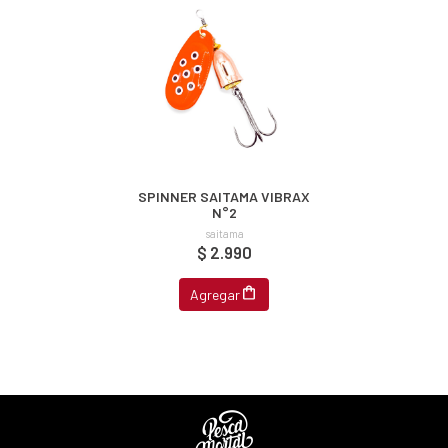
s premios
JUGAR
fined
SPINNER SAITAMA VIBRAX
N°2
saitama
$ 2.990
Agregar