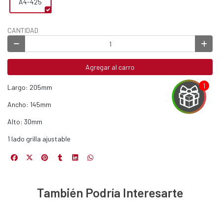
A4-425
CANTIDAD
Agregar al carro
Largo: 205mm
Ancho: 145mm
Alto: 30mm
1 lado grilla ajustable
EGA
Y
NA!
También Podría Interesarte
u correo y
ipa por