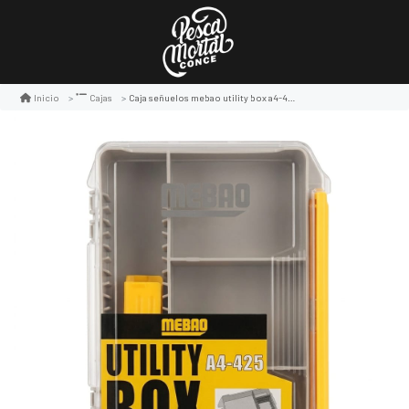
Caja señuelos mebao utility box a4-425
Inicio
Cajas