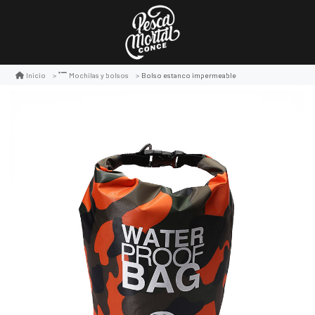
Bolso estanco impermeable
Inicio
Mochilas y bolsos