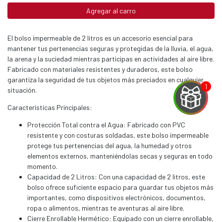
Agregar al carro
El bolso impermeable de 2 litros es un accesorio esencial para
mantener tus pertenencias seguras y protegidas de la lluvia, el agua,
la arena y la suciedad mientras participas en actividades al aire libre.
Fabricado con materiales resistentes y duraderos, este bolso
garantiza la seguridad de tus objetos más preciados en cualquier
situación.
Características Principales:
Protección Total contra el Agua: Fabricado con PVC
resistente y con costuras soldadas, este bolso impermeable
protege tus pertenencias del agua, la humedad y otros
EGA
elementos externos, manteniéndolas secas y seguras en todo
momento.
Y
Capacidad de 2 Litros: Con una capacidad de 2 litros, este
bolso ofrece suficiente espacio para guardar tus objetos más
NA!
importantes, como dispositivos electrónicos, documentos,
ropa o alimentos, mientras te aventuras al aire libre.
u correo y
Cierre Enrollable Hermético: Equipado con un cierre enrollable,
ipa por