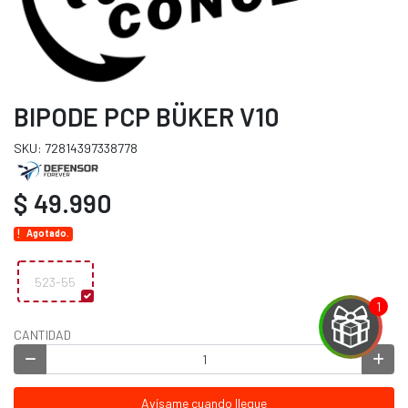
BIPODE PCP BÜKER V10
SKU: 72814397338778
$ 49.990
Agotado.
523-55
CANTIDAD
EGA
Y
Avísame cuando llegue