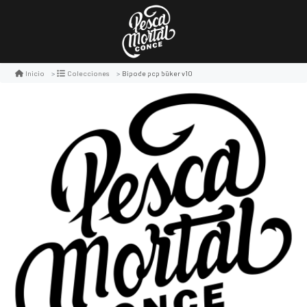
Bipode pcp büker v10
Inicio
Colecciones