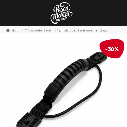
Agarradera para kayak cordura + plastico
Inicio
Accesorios kayak
-30%